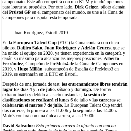
campeonato. Este año competirá con una KTM y tendrá opciones
para lograr su propósito. Por otro lado,
Dirk Geiger
, piloto alemán
del
Prüstel GP
en el campeonato del mundo, se une a la Cuna de
Campeones para disputar esta temporada.
Juan Rodríguez, Estoril 2019
En la
European Talent Cup
(ETC) la Cuna contará con cinco
pilotos.
Daijiro Sako
,
Juan Rodríguez
y
Adrián Cruces
, que se
ha unido al equipo en 2020, ya tienen experiencia en la categoría y
darán su máximo para alcanzar las mejores posiciones.
Alberto
Ferrández
, Campeón de PreMoto4 de la Cuna de Campeones en
2019, y
Hugo Millán
, subcampeón de España de PreMoto3 en
2019, se estrenarán en la ETC en Estoril.
Después de una jornada de test,
los entrenamientos libres tendrán
lugar los días 4 y 5 de julio
, sábado y domingo. De forma
extraordinaria y debido a las circunstancias,
la sesión de
clasificaciones se realizará el lunes 6
de julio y
las carreras se
celebrarán el martes 7 de julio.
La European Talent Cup tendrá
dos carreras, la primera a las 11:00h y la segunda a las 14:00h.
Moto3 contará con una única carrera, a las 13:00h.
David Salvador:
Esta primera carrera la afronto con mucha
ilusión, sobre todo después de todo lo que ha sucedido. Tengo