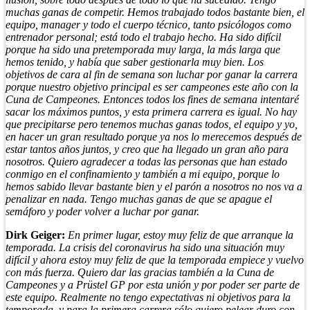
muchas ganas de competir. Hemos trabajado todos bastante bien, el
equipo, manager y todo el cuerpo técnico, tanto psicólogos como
entrenador personal; está todo el trabajo hecho. Ha sido difícil
porque ha sido una pretemporada muy larga, la más larga que
hemos tenido, y había que saber gestionarla muy bien. Los
objetivos de cara al fin de semana son luchar por ganar la carrera
porque nuestro objetivo principal es ser campeones este año con la
Cuna de Campeones. Entonces todos los fines de semana intentaré
sacar los máximos puntos, y esta primera carrera es igual. No hay
que precipitarse pero tenemos muchas ganas todos, el equipo y yo,
en hacer un gran resultado porque ya nos lo merecemos después de
estar tantos años juntos, y creo que ha llegado un gran año para
nosotros. Quiero agradecer a todas las personas que han estado
conmigo en el confinamiento y también a mi equipo, porque lo
hemos sabido llevar bastante bien y el parón a nosotros no nos va a
penalizar en nada. Tengo muchas ganas de que se apague el
semáforo y poder volver a luchar por ganar.
Dirk Geiger:
En primer lugar, estoy muy feliz de que arranque la
temporada. La crisis del coronavirus ha sido una situación muy
difícil y ahora estoy muy feliz de que la temporada empiece y vuelvo
con más fuerza. Quiero dar las gracias también a la Cuna de
Campeones y a Prüstel GP por esta unión y por poder ser parte de
este equipo. Realmente no tengo expectativas ni objetivos para la
temporada, y para la primera carrera sólo quiero pelear duro con