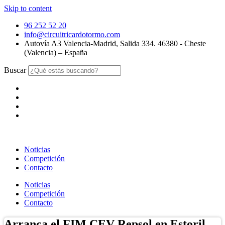
Skip to content
96 252 52 20
info@circuitricardotormo.com
Autovía A3 Valencia-Madrid, Salida 334. 46380 - Cheste
(Valencia) – España
Buscar
Noticias
Competición
Contacto
Noticias
Competición
Contacto
Arranca el FIM CEV Repsol en Estoril