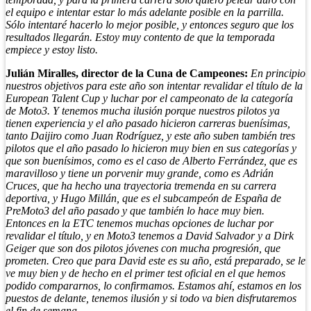
el equipo e intentar estar lo más adelante posible en la parrilla.
Sólo intentaré hacerlo lo mejor posible, y entonces seguro que los
resultados llegarán. Estoy muy contento de que la temporada
empiece y estoy listo.
Julián Miralles, director de la Cuna de Campeones:
En principio
nuestros objetivos para este año son intentar revalidar el título de la
European Talent Cup y luchar por el campeonato de la categoría
de Moto3. Y tenemos mucha ilusión porque nuestros pilotos ya
tienen experiencia y el año pasado hicieron carreras buenísimas,
tanto Daijiro como Juan Rodríguez, y este año suben también tres
pilotos que el año pasado lo hicieron muy bien en sus categorías y
que son buenísimos, como es el caso de Alberto Ferrández, que es
maravilloso y tiene un porvenir muy grande, como es Adrián
Cruces, que ha hecho una trayectoria tremenda en su carrera
deportiva, y Hugo Millán, que es el subcampeón de España de
PreMoto3 del año pasado y que también lo hace muy bien.
Entonces en la ETC tenemos muchas opciones de luchar por
revalidar el título, y en Moto3 tenemos a David Salvador y a Dirk
Geiger que son dos pilotos jóvenes con mucha progresión, que
prometen. Creo que para David este es su año, está preparado, se le
ve muy bien y de hecho en el primer test oficial en el que hemos
podido compararnos, lo confirmamos. Estamos ahí, estamos en los
puestos de delante, tenemos ilusión y si todo va bien disfrutaremos
el fin de semana.