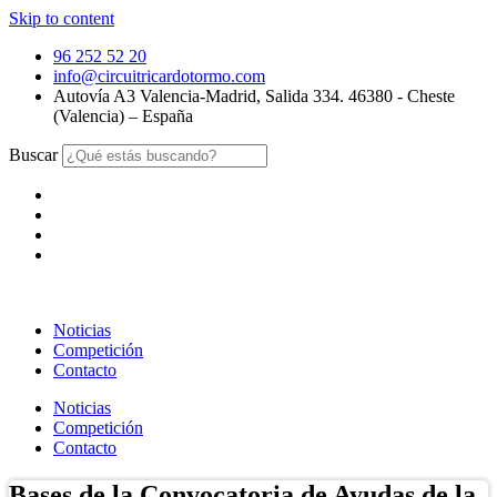
Skip to content
96 252 52 20
info@circuitricardotormo.com
Autovía A3 Valencia-Madrid, Salida 334. 46380 - Cheste
(Valencia) – España
Buscar
Noticias
Competición
Contacto
Noticias
Competición
Contacto
Bases de la Convocatoria de Ayudas de la