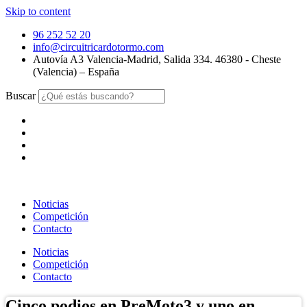
Skip to content
96 252 52 20
info@circuitricardotormo.com
Autovía A3 Valencia-Madrid, Salida 334. 46380 - Cheste
(Valencia) – España
Buscar
Noticias
Competición
Contacto
Noticias
Competición
Contacto
Cinco podios en PreMoto3 y uno en