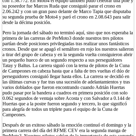
con 1.58.772. En Moto4 el equipo también pudo celebrar una pole y
su poseedor fue Marcos Ruda que consiguió parar el crono en
2.06.242 y con un gran paso delante de Marco Tapia que disputaba
su segunda prueba de Moto4 y paró el crono en 2.08.643 para salir
desde la décima posición.
Pero la jornada del sábado no terminó aquí, sino que nos esperaba la
primera de las carreras de PreMoto3 donde nuestros tres pilotos
partían desde posiciones privilegiadas tras realizar unos fantásticos
cronos. Desde que se apagó el semáforo en rojo los nuestros salieron
a tirar del grupo de cabeza y en la segunda vuelta consiguieron abrir
un pequeño hueco de un segundo respecto a sus perseguidores
Tatay y Baltus. La carrera siguió con la terna de pilotos de la Cuna
de Campeones en cabeza hasta que a falta de tres vueltas el dúo de
perseguidores consiguió llegar hasta ellos. La carrera se decidió en
las últimas curvas y fue tras una sucesión de adelantamientos y tras
varios doblados que fueron encontrando cuando Adrián Huertas
pudo pasar por la bandera a cuadros en primera posición con solo
0.062 segundos de ventaja sobre Acosta y con Salvador a 0.144 de
Huertas que a la postre fueron segundo y tercero, lo que significó
para alegría de todos un triplete para el equipo de la Cuna de
Campeones.
Después de un exitoso sábado la emoción continuó el domingo y la
primera carrera del día del RFME CEV era la segunda manga de
PreMoto3. Nuestros pilotos sabían de la importancia de esta segunda