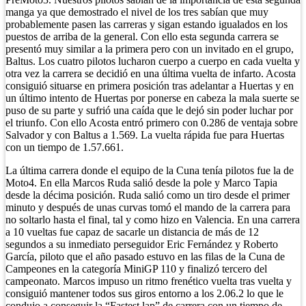
manga ya que demostrado el nivel de los tres sabían que muy
probablemente pasen las carreras y sigan estando igualados en los
puestos de arriba de la general. Con ello esta segunda carrera se
presentó muy similar a la primera pero con un invitado en el grupo,
Baltus. Los cuatro pilotos lucharon cuerpo a cuerpo en cada vuelta y
otra vez la carrera se decidió en una última vuelta de infarto. Acosta
consiguió situarse en primera posición tras adelantar a Huertas y en
un último intento de Huertas por ponerse en cabeza la mala suerte se
puso de su parte y sufrió una caída que le dejó sin poder luchar por
el triunfo. Con ello Acosta entró primero con 0.286 de ventaja sobre
Salvador y con Baltus a 1.569. La vuelta rápida fue para Huertas
con un tiempo de 1.57.661.
La última carrera donde el equipo de la Cuna tenía pilotos fue la de
Moto4. En ella Marcos Ruda salió desde la pole y Marco Tapia
desde la décima posición. Ruda salió como un tiro desde el primer
minuto y después de unas curvas tomó el mando de la carrera para
no soltarlo hasta el final, tal y como hizo en Valencia. En una carrera
a 10 vueltas fue capaz de sacarle un distancia de más de 12
segundos a su inmediato perseguidor Eric Fernández y Roberto
García, piloto que el año pasado estuvo en las filas de la Cuna de
Campeones en la categoría MiniGP 110 y finalizó tercero del
campeonato. Marcos impuso un ritmo frenético vuelta tras vuelta y
consiguió mantener todos sus giros entorno a los 2.06.2 lo que le
condujo a conseguir la “Fastest lap” de carrera con un tiempo de