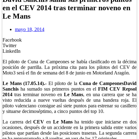
en el CEV 2014 tras terminar noveno en
Le Mans
mayo 18, 2014
Facebook
Twitter
LinkedIn
El piloto de Cuna de Campeones se había clasificado en la décima
posición de parrilla. La próxima cita para los pilotos del CEV de
Moto3 será el fin de semana del 8 de junio en Motorland Aragón.
Le Mans (17.05.14).-
El piloto de la
Cuna de Campeones
David
Sanchis
ha sumado sus primeros puntos en el
FIM CEV Repsol
2014
tras terminar noveno en
Le Mans
, en una carrera que se ha
visto reducida a nueve vueltas después de una bandera roja. El
piloto valenciano consigue así siete puntos para estrenar su casillero
y situarse decimoséptimo, a cinco puntos del top 10.
La carrera del
CEV
en
Le Mans
ha tenido que iniciarse en dos
ocasiones, después de un accidente en la primera salida entre varios
pilotos que partían desde las posiciones traseras. La segunda carrera
se ha reprogramado a 9 vueltas, en vez de las 17 originales.