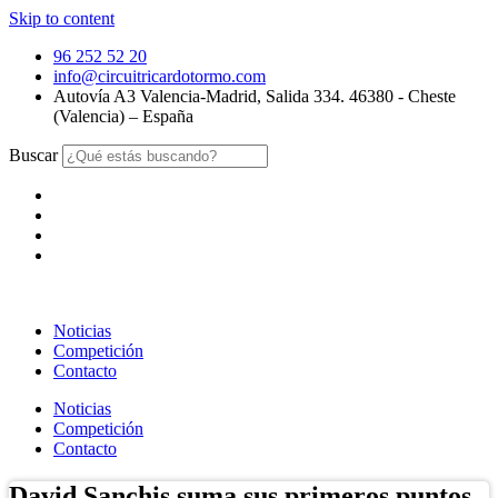
Skip to content
96 252 52 20
info@circuitricardotormo.com
Autovía A3 Valencia-Madrid, Salida 334. 46380 - Cheste
(Valencia) – España
Buscar
Noticias
Competición
Contacto
Noticias
Competición
Contacto
David Sanchis suma sus primeros puntos