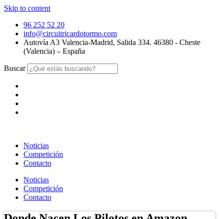
Skip to content
96 252 52 20
info@circuitricardotormo.com
Autovía A3 Valencia-Madrid, Salida 334. 46380 - Cheste
(Valencia) – España
Buscar
Noticias
Competición
Contacto
Noticias
Competición
Contacto
Donde Nacen Los Pilotos en Amazon