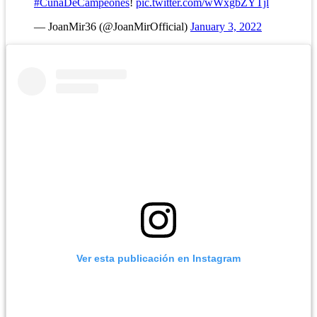
#CunaDeCampeones
!
pic.twitter.com/wWxgbZYTjl
— JoanMir36 (@JoanMirOfficial)
January 3, 2022
Ver esta publicación en Instagram