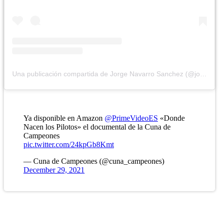
Una publicación compartida de Jorge Navarro Sanchez (@jorge_navarro9)
Ya disponible en Amazon
@PrimeVideoES
«Donde
Nacen los Pilotos» el documental de la Cuna de
Campeones
pic.twitter.com/24kpGb8Kmt
— Cuna de Campeones (@cuna_campeones)
December 29, 2021