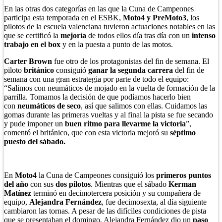
En las otras dos categorías en las que la Cuna de Campeones
participa esta temporada en el ESBK,
Moto4 y PreMoto3
, los
pilotos de la escuela valenciana tuvieron actuaciones notables en las
que se certificó la
mejoría
de todos ellos día tras día con un
intenso
trabajo en el box
y en la puesta a punto de las motos.
Carter Brown
fue otro de los protagonistas del fin de semana. El
piloto
británico
consiguió
ganar la segunda carrera
del fin de
semana con una gran estrategia por parte de todo el equipo:
“Salimos con neumáticos de mojado en la vuelta de formación de la
parrilla. Tomamos la decisión de que podíamos hacerlo bien
con
neumáticos de seco
, así que salimos con ellas. Cuidamos las
gomas durante las primeras vueltas y al final la pista se fue secando
y pude imponer un
buen ritmo para llevarme la victoria
”,
comentó el británico, que con esta victoria mejoró su
séptimo
puesto del sábado.
En
Moto4
la Cuna de Campeones consiguió los
primeros puntos
del año
con sus
dos pilotos
. Mientras que el sábado
Kerman
Matínez
terminó en decimotercera posición y su compañera de
equipo,
Alejandra Fernández
, fue decimosexta, al día siguiente
cambiaron las tornas. A pesar de las difíciles condiciones de pista
que se presentaban el domingo, Alejandra Fernández dio un
paso