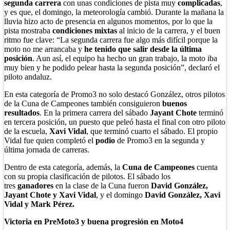
segunda carrera
con unas condiciones de pista muy
complicadas
,
y es que, el domingo, la meteorología cambió. Durante la mañana la
lluvia hizo acto de presencia en algunos momentos, por lo que la
pista mostraba
condiciones mixtas
al inicio de la carrera, y el buen
ritmo fue clave: “La segunda carrera fue algo más difícil porque la
moto no me arrancaba y
he tenido que salir desde la última
posición
. Aun así, el equipo ha hecho un gran trabajo, la moto iba
muy bien y he podido pelear hasta la segunda posición”, declaró el
piloto andaluz.
En esta categoría de Promo3 no solo destacó González, otros pilotos
de la Cuna de Campeones también consiguieron
buenos
resultados
. En la primera carrera del sábado
Jayant Chote
terminó
en tercera posición, un puesto que peleó hasta el final con otro piloto
de la escuela,
Xavi Vidal
, que terminó cuarto el sábado. El propio
Vidal fue quien completó el
podio
de Promo3 en la segunda y
última jornada de carreras.
Dentro de esta categoría, además, la
Cuna de Campeones
cuenta
con su propia clasificación de pilotos. El sábado los
tres
ganadores
en la clase de la Cuna fueron
David González,
Jayant Chote y Xavi Vidal
, y el domingo
David González, Xavi
Vidal y Mark Pérez.
Victoria en PreMoto3 y buena progresión en Moto4