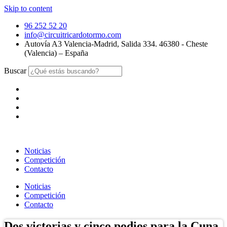
Skip to content
96 252 52 20
info@circuitricardotormo.com
Autovía A3 Valencia-Madrid, Salida 334. 46380 - Cheste
(Valencia) – España
Buscar
Noticias
Competición
Contacto
Noticias
Competición
Contacto
Dos victorias y cinco podios para la Cuna