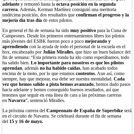
adelante
y remontó hasta la
octava posición en la segunda
carrera
. Además, Kerman Martínez consiguió una meritoria
undécima posición, dos resultados que
confirman el progreso y la
mejoría día tras día
de estos pilotos.
En general el fin de semana ha sido
muy positivo
para la Cuna de
Campeones. Desde los primeros entrenamientos libres los pilotos
más jóvenes del ESBK fueron poco a poco
mejorando y
aprendiendo
con la ayuda de todo el personal de la escuela en el
box, encabezado por
Julián Miralles
, que hizo un buen balance del
fin de semana: “Esta primera ronda ha ido como esperábamos, todo
ha salido bien.
Lo importante para nosotros es que los pilotos
aprendan
, además
no ha habido caídas
, han acabado todos
encima de la moto, por lo que estamos
contentos
. Aun así, como
siempre, hay que mejorar, esa debe ser nuestra mentalidad.
Cada
vez que hemos salido a pista hemos avanzado
, hemos dado pasos
hacia adelante y hemos conseguido buenos resultados, así que
tenemos que seguir en esta línea de cara a las próximas carreras
en
Navarra
”, sentenció Miralles.
La próxima carrera del
Campeonato de España de Superbike
será
en el circuito de Navarra. Se celebrará durante el fin de semana
del
15 y 16 de mayo.