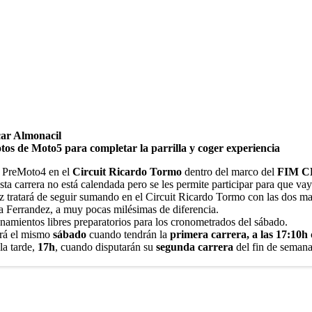
car Almonacil
otos de Moto5 para completar la parrilla y coger experiencia
e PreMoto4 en el
Circuit Ricardo Tormo
dentro del marco del
FIM C
sta carrera no está calendada pero se les permite participar para que v
rez tratará de seguir sumando en el Circuit Ricardo Tormo con las dos 
a Ferrandez, a muy pocas milésimas de diferencia.
enamientos libres preparatorios para los cronometrados del sábado.
erá el mismo
sábado
cuando tendrán la
primera carrera, a las 17:10h
la tarde,
17h
, cuando disputarán su
segunda carrera
del fin de semana