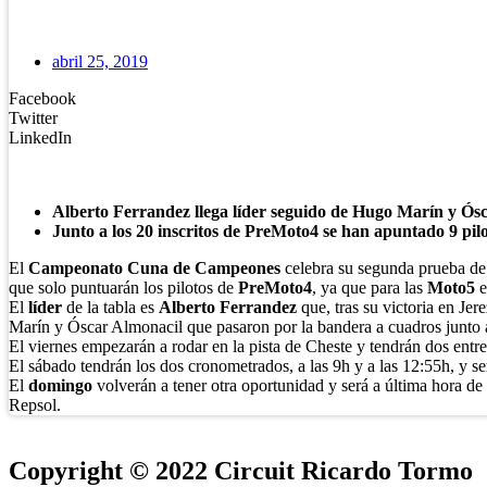
abril 25, 2019
Facebook
Twitter
LinkedIn
Alberto Ferrandez llega líder seguido de Hugo Marín y Ós
Junto a los 20 inscritos de PreMoto4 se han apuntado 9 pil
El
Campeonato Cuna de Campeones
celebra su segunda prueba d
que solo puntuarán los pilotos de
PreMoto4
, ya que para las
Moto5
e
El
líder
de la tabla es
Alberto Ferrandez
que, tras su victoria en Je
Marín y Óscar Almonacil que pasaron por la bandera a cuadros junto 
El viernes empezarán a rodar en la pista de Cheste y tendrán dos entr
El sábado tendrán los dos cronometrados, a las 9h y a las 12:55h, y s
El
domingo
volverán a tener otra oportunidad y será a última hora de 
Repsol.
Copyright © 2022 Circuit Ricardo Tormo