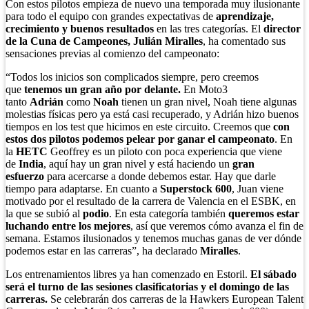
Con estos pilotos empieza de nuevo una temporada muy ilusionante
para todo el equipo con grandes expectativas de
aprendizaje,
crecimiento y buenos resultados
en las tres categorías. El
director
de la Cuna de Campeones, Julián Miralles
, ha comentado sus
sensaciones previas al comienzo del campeonato:
“Todos los inicios son complicados siempre, pero creemos
que
tenemos un gran año por delante.
En Moto3
tanto
Adrián
como
Noah
tienen un gran nivel, Noah tiene algunas
molestias físicas pero ya está casi recuperado, y Adrián hizo buenos
tiempos en los test que hicimos en este circuito. Creemos que
con
estos dos pilotos podemos pelear por ganar el campeonato
. En
la
HETC
Geoffrey es un piloto con poca experiencia que viene
de
India
, aquí hay un gran nivel y está haciendo un
gran
esfuerzo
para acercarse a donde debemos estar. Hay que darle
tiempo para adaptarse. En cuanto a
Superstock 600
, Juan viene
motivado por el resultado de la carrera de Valencia en el ESBK, en
la que se subió al
podio
. En esta categoría también
queremos estar
luchando entre los mejores
, así que veremos cómo avanza el fin de
semana. Estamos ilusionados y tenemos muchas ganas de ver dónde
podemos estar en las carreras”, ha declarado
Miralles
.
Los entrenamientos libres ya han comenzado en Estoril.
El sábado
será el turno de las sesiones clasificatorias y el domingo de las
carreras.
Se celebrarán dos carreras de la Hawkers European Talent