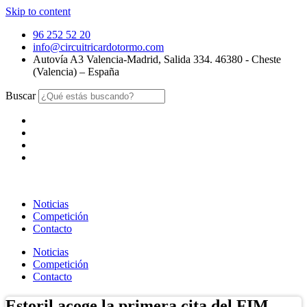
Skip to content
96 252 52 20
info@circuitricardotormo.com
Autovía A3 Valencia-Madrid, Salida 334. 46380 - Cheste
(Valencia) – España
Buscar
Noticias
Competición
Contacto
Noticias
Competición
Contacto
Estoril acoge la primera cita del FIM