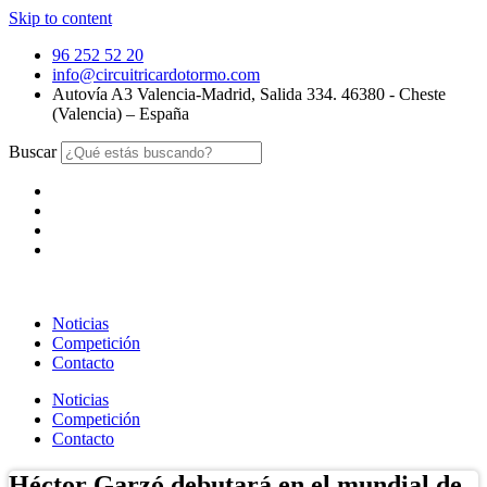
Skip to content
96 252 52 20
info@circuitricardotormo.com
Autovía A3 Valencia-Madrid, Salida 334. 46380 - Cheste
(Valencia) – España
Buscar
Noticias
Competición
Contacto
Noticias
Competición
Contacto
Héctor Garzó debutará en el mundial de