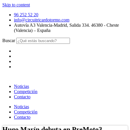
Skip to content
96 252 52 20
info@circuitricardotormo.com
Autovía A3 Valencia-Madrid, Salida 334. 46380 - Cheste
(Valencia) – España
Buscar
Noticias
Competición
Contacto
Noticias
Competición
Contacto
Hugo Marín debuta en PreMoto3