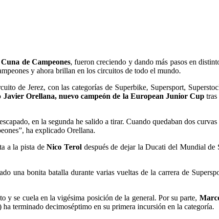
a
Cuna de Campeones
, fueron creciendo y dando más pasos en distin
ampeones y ahora brillan en los circuitos de todo el mundo.
rcuito de Jerez, con las categorías de Superbike, Supersport, Superst
do
Javier Orellana, nuevo campeón de la European Junior Cup
tras
scapado, en la segunda he salido a tirar. Cuando quedaban dos curvas h
peones”, ha explicado Orellana.
a a la pista de
Nico Terol
después de dejar la Ducati del Mundial de S
o una bonita batalla durante varias vueltas de la carrera de Superspo
o y se cuela en la vigésima posición de la general. Por su parte,
Marc
ha terminado decimoséptimo en su primera incursión en la categoría.