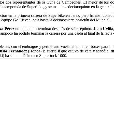
os dos representantes de la Cuna de Campeones. El mejor de los do
 la temporada de Superbike, y se mantiene decimoquinto en la general.
ón en la primera carrera de Superbike en Jerez, pero ha abandonado 
 equipo Go Eleven, baja hasta la decimocuarta posición del Mundial.
ka Pérez
no ha podido terminar después de salir séptimo.
Joan Uviña
mpoco ha podido terminar la carrera por una caída al final de la recta d
emas con el embrague y perdió una vuelta al entrar en boxes para inten
usto Fernández
(Honda) la suerte sí que estuvo de cara y acabó el f
i) ha sido undécimo en Superstock 1000.