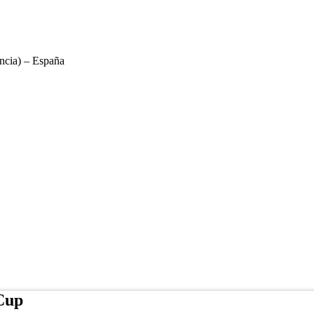
ncia) – España
Cup