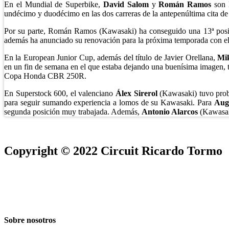
En el Mundial de Superbike,
David Salom
y
Román Ramos
son l
undécimo y duodécimo en las dos carreras de la antepenúltima cita de
Por su parte, Román Ramos (Kawasaki) ha conseguido una 13ª posici
además ha anunciado su renovación para la próxima temporada con el
En la European Junior Cup, además del título de Javier Orellana,
Mi
en un fin de semana en el que estaba dejando una buenísima imagen, ta
Copa Honda CBR 250R.
En Superstock 600, el valenciano
Álex Sirerol
(Kawasaki) tuvo probl
para seguir sumando experiencia a lomos de su Kawasaki. Para
Aug
segunda posición muy trabajada. Además,
Antonio Alarcos
(Kawasak
Copyright © 2022 Circuit Ricardo Tormo
Sobre nosotros