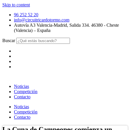
Skip to content
96 252 52 20
info@circuitricardotormo.com
Autovía A3 Valencia-Madrid, Salida 334. 46380 - Cheste
(Valencia) – España
Buscar
Noticias
Competición
Contacto
Noticias
Competición
Contacto
La Cuna de Campeones comienza un