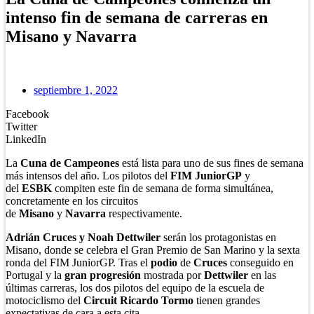
intenso fin de semana de carreras en
Misano y Navarra
septiembre 1, 2022
Facebook
Twitter
LinkedIn
La
Cuna de Campeones
está lista para uno de sus fines de semana
más intensos del año. Los pilotos del
FIM JuniorGP
y
del
ESBK
compiten este fin de semana de forma simultánea,
concretamente en los circuitos
de
Misano
y
Navarra
respectivamente.
Adrián Cruces y Noah Dettwiler
serán los protagonistas en
Misano, donde se celebra el Gran Premio de San Marino y la sexta
ronda del FIM JuniorGP. Tras el
podio
de
Cruces
conseguido en
Portugal y la
gran progresión
mostrada por
Dettwiler
en las
últimas carreras, los dos pilotos del equipo de la escuela de
motociclismo del
Circuit Ricardo Tormo
tienen grandes
expectativas de cara a esta cita.