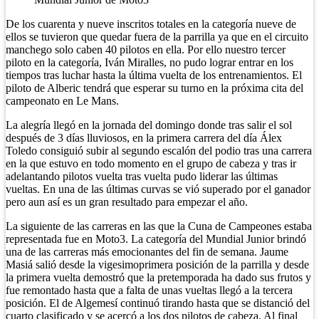
De los cuarenta y nueve inscritos totales en la categoría nueve de
ellos se tuvieron que quedar fuera de la parrilla ya que en el circuito
manchego solo caben 40 pilotos en ella. Por ello nuestro tercer
piloto en la categoría, Iván Miralles, no pudo lograr entrar en los
tiempos tras luchar hasta la última vuelta de los entrenamientos. El
piloto de Alberic tendrá que esperar su turno en la próxima cita del
campeonato en Le Mans.
La alegría llegó en la jornada del domingo donde tras salir el sol
después de 3 días lluviosos, en la primera carrera del día Álex
Toledo consiguió subir al segundo escalón del podio tras una carrera
en la que estuvo en todo momento en el grupo de cabeza y tras ir
adelantando pilotos vuelta tras vuelta pudo liderar las últimas
vueltas. En una de las últimas curvas se vió superado por el ganador
pero aun así es un gran resultado para empezar el año.
La siguiente de las carreras en las que la Cuna de Campeones estaba
representada fue en Moto3. La categoría del Mundial Junior brindó
una de las carreras más emocionantes del fin de semana. Jaume
Masiá salió desde la vigesimoprimera posición de la parrilla y desde
la primera vuelta demostró que la pretemporada ha dado sus frutos y
fue remontado hasta que a falta de unas vueltas llegó a la tercera
posición. El de Algemesí continuó tirando hasta que se distanció del
cuarto clasificado y se acercó a los dos pilotos de cabeza. Al final