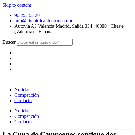
Skip to content
96 252 52 20
info@circuitricardotormo.com
Autovía A3 Valencia-Madrid, Salida 334. 46380 - Cheste
(Valencia) – España
Buscar
Noticias
Competición
Contacto
Noticias
Competición
Contacto
La Cuna de Campeones consigue dos