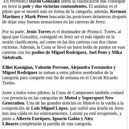
En PreMoto3
David González
lidera la clasificación tras conseguir
en Jerez la
pole
y
dos victorias contundentes.
El andaluz es el
piloto que se mostró más en forma de la categoría, además,
Kerman
Martínez y Mark Pérez
buscarán las posiciones delanteras después
de dejar muy buenas sensaciones en las carreras de Jerez.
Por su parte,
Jesús Torres
es el dominador de Promo3. Torres, al
igual que González, consiguió en Jerez ser el más rápido en la
sesión clasificatoria, así como en las dos carreras con dos claras
victorias. Además, la Cuna se llevó un buen botín de puntos en esas
carreras con los
podios de Miguel Rodríguez, Joel Pons y Mika
Siebdrath.
Elliot Kassigian, Valentín Perrone, Alejandra Fernández y
Miguel Rodríguez
se suman a estos pilotos nombrados de la
categoría para competir este fin de semana en el Circuit Ricardo
Tormo.
Junto a todos estos pilotos, la Cuna de Campeones también contará
con presencia en las categorías de
Moto4 y Supersport New
Generation
. Una de las grandes noticias en Moto4 es la vuelta a la
competición de
Luis Miguel López
, que sufrió una lesión en Jerez
tras una caída en los entrenamientos. Luismi ya está recuperado, y
junto a
Alberto Enríquez, Ignacio Galán y Alex
Llinares
completarán la parrilla de esta categoría.