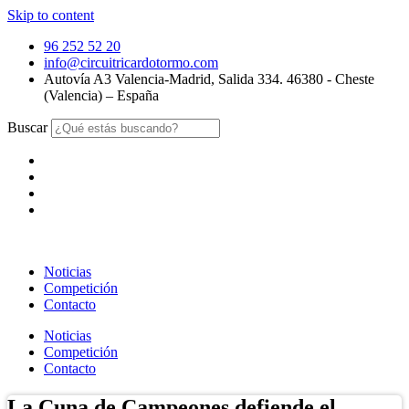
Skip to content
96 252 52 20
info@circuitricardotormo.com
Autovía A3 Valencia-Madrid, Salida 334. 46380 - Cheste
(Valencia) – España
Buscar
Noticias
Competición
Contacto
Noticias
Competición
Contacto
La Cuna de Campeones defiende el