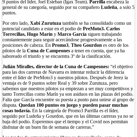
9 puntos del líder, Joel Esteban (Igax Team).
Parrilla
encabeza la
general de su categoría, seguido por su compañero
Ludeña
, a solo 5
puntos.
Por otro lado,
Xabi Zurutuza
también se ha consolidado como un
potencial candidato a estar en el podio de
PreMoto3. Carlos
Torrecillas, Hugo Marín
y
Marco García
siguen trabajando
constantemente para seguir acercándose progresivamente a las
posiciones de cabeza. En
Promo3
,
Theo
Gourdon
es otro de los
pilotos de la
Cuna de Campeones
a tener en cuenta, que ya ha
saboreado el triunfo y se encuentra 3º de la clasificación.
Julián Miralles, director de la Cuna de Campeones:
“el objetivo
para las dos carreras de Navarra es intentar reducir la diferencia
entre el líder de PreMoto3 y nuestros pilotos. Después de Jerez la
ventaja es de 9 puntos sobre Real y 39 sobre Zurutuza, pero
sabemos que nuestros pilotos ya empiezan a ser muy competitivos y
tanto Torrecillas como Marín ya son asiduos en las plazas del podio.
Falta que García encuentre su puesta a punto para unirse al grupo de
disputa.
Quedan 100 puntos en juego y pueden pasar muchas
cosas todavía.
En la categoría de Promo3 Parrilla es el líder,
seguido por Ludeña y Gourdon, que en las últimas carreras ya no se
baja del podio. Esperemos que el tiempo y el Covid nos permitan
disfrutar de un buen fin de semana de carreras.”