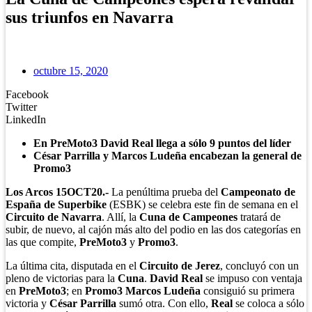
sus triunfos en Navarra
octubre 15, 2020
Facebook
Twitter
LinkedIn
En PreMoto3 David Real llega a sólo 9 puntos del líder
César Parrilla y Marcos Ludeña encabezan la general de
Promo3
Los Arcos 15OCT20.-
La penúltima prueba del
Campeonato de
España de Superbike
(ESBK) se celebra este fin de semana en el
Circuito de Navarra
. Allí, la
Cuna de Campeones
tratará de
subir, de nuevo, al cajón más alto del podio en las dos categorías en
las que compite,
PreMoto3
y
Promo3
.
La última cita, disputada en el
Circuito de Jerez
, concluyó con un
pleno de victorias para la
Cuna
.
David Real
se impuso con ventaja
en
PreMoto3
; en
Promo3 Marcos Ludeña
consiguió su primera
victoria y
César Parrilla
sumó otra. Con ello,
Real
se coloca a sólo