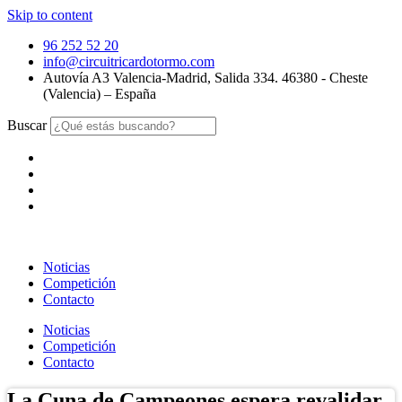
Skip to content
96 252 52 20
info@circuitricardotormo.com
Autovía A3 Valencia-Madrid, Salida 334. 46380 - Cheste
(Valencia) – España
Buscar
Noticias
Competición
Contacto
Noticias
Competición
Contacto
La Cuna de Campeones espera revalidar