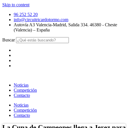
Skip to content
96 252 52 20
info@circuitricardotormo.com
Autovía A3 Valencia-Madrid, Salida 334. 46380 - Cheste
(Valencia) – España
Buscar
Noticias
Competición
Contacto
Noticias
Competición
Contacto
La Cuna de Campeones llega a Jerez para