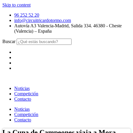
Skip to content
96 252 52 20
info@circuitricardotormo.com
Autovía A3 Valencia-Madrid, Salida 334. 46380 - Cheste
(Valencia) – España
Buscar
Noticias
Competición
Contacto
Noticias
Competición
Contacto
La Cuna de Campeones viaja a Mora