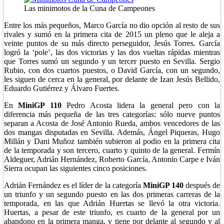
Las minimotos de la Cuna de Campeones
Entre los más pequeños, Marco García no dio opción al resto de sus
rivales y sumó en la primera cita de 2015 un pleno que le aleja a
veinte puntos de su más directo perseguidor, Jesús Torres. García
logró la ‘pole’, las dos victorias y las dos vueltas rápidas mientras
que Torres sumó un segundo y un tercer puesto en Sevilla. Sergio
Rubio, con dos cuartos puestos, o David García, con un segundo,
les siguen de cerca en la general, por delante de Izan Jesús Bellido,
Eduardo Gutiérrez y Álvaro Fuertes.
En
MiniGP 110
Pedro Acosta lidera la general pero con la
diferencia más pequeña de las tres categorías: sólo nueve puntos
separan a Acosta de José Antonio Rueda, ambos vencedores de las
dos mangas disputadas en Sevilla. Además, Ángel Piqueras, Hugo
Millán y Dani Muñoz también subieron al podio en la primera cita
de la temporada y son tercero, cuarto y quinto de la general. Fermín
Aldeguer, Adrián Hernández, Roberto García, Antonio Carpe e Iván
Sierra ocupan las siguientes cinco posiciones.
Adrián Fernández es el líder de la categoría
MiniGP 140
después de
un triunfo y un segundo puesto en las dos primeras carreras de la
temporada, en las que Adrián Huertas se llevó la otra victoria.
Huertas, a pesar de este triunfo, es cuarto de la general por un
abandono en la primera manga, y tiene por delante al segundo y al