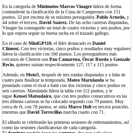
En la categoría de
Minimotos
Marcos Vinagre
lidera de forma
contundente la clasificación de la Cuna de Campeones con 151
puntos, 32 por encima de su máximo perseguidor,
Pablo Arnedo,
y
44 sobre el tercero,
David Suárez.
De las ocho carreras disputadas,
Vinagre ha conseguido un total de cuatro victorias y seis podios, por
lo que espera seguir su buena racha en el trazado gallego.
En el caso de
MiniGP110
, el líder destacado es
Daniel
Climent.
Con tres victorias, cinco podios y resultados muy regulares
lidera la clasificación con 160 puntos. Los perseguidores más
cercanos de Climent son
Pau Camarena, Óscar Rueda y Gonzalo
Recio
, quienes suman respectivamente 127, 117 y 115 puntos.
Además, en
Moto5
, después de tres rondas disputadas y a falta de
cuatro para finalizar la temporada,
Mateo Marulanda
se ha
postulado como el rival a batir con dos victorias y cinco podios en
seis carreras. Marulanda lidera la tabla con 112 puntos, y le
sigue
Kensei Matsudaira
, que con tres podios consecutivos en las
tres últimas carreras se ha colocado segundo con 79 puntos. Muy
cerca de él, con 78 puntos, se sitúa
Marco Holt
en tercera posición,
mientras que
David Torrecillas
marcha cuarto con 71.
El sábado se celebrarán las primeras sesiones de entrenamientos, así
como las sesiones clasificatorias de cada categoría.
El
domingo
tendrán lugar las
carreras
, dos por cada clase.