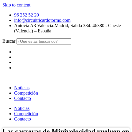
Skip to content
96 252 52 20
info@circuitricardotormo.com
Autovía A3 Valencia-Madrid, Salida 334. 46380 - Cheste
(Valencia) – España
Buscar
Noticias
Competición
Contacto
Noticias
Competición
Contacto
Las carreras de Minivelocidad vuelven en