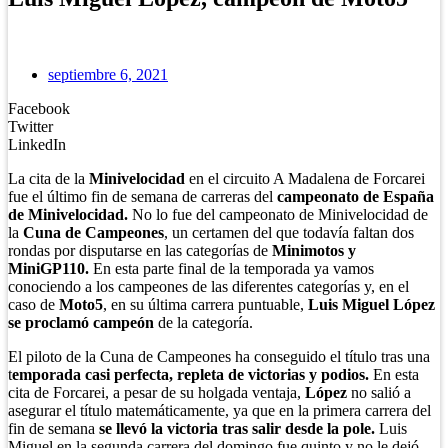
septiembre 6, 2021
Facebook
Twitter
LinkedIn
La cita de la
Minivelocidad
en el circuito A Madalena de Forcarei
fue el último fin de semana de carreras del
campeonato de España
de Minivelocidad.
No lo fue del campeonato de Minivelocidad de
la
Cuna de Campeones
, un certamen del que todavía faltan dos
rondas por disputarse en las categorías de
Minimotos y
MiniGP110.
En esta parte final de la temporada ya vamos
conociendo a los campeones de las diferentes categorías y, en el
caso de
Moto5
, en su última carrera puntuable,
Luis Miguel López
se proclamó campeón
de la categoría.
El piloto de la Cuna de Campeones ha conseguido el título tras una
t
emporada casi perfecta, repleta de victorias y podios.
En esta
cita de Forcarei, a pesar de su holgada ventaja,
López
no salió a
asegurar el título matemáticamente, ya que en la primera carrera del
fin de semana
se llevó la victoria tras salir desde la pole.
Luis
Miguel en la segunda carrera del domingo fue quinto y no le dejó