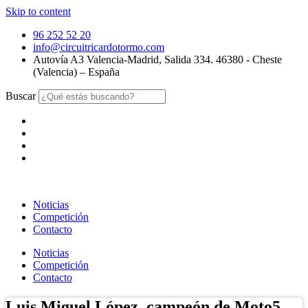
Skip to content
96 252 52 20
info@circuitricardotormo.com
Autovía A3 Valencia-Madrid, Salida 334. 46380 - Cheste
(Valencia) – España
Buscar
Noticias
Competición
Contacto
Noticias
Competición
Contacto
Luis Miguel López, campeón de Moto5