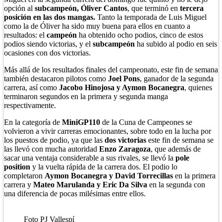
opción al
subcampeón, Óliver Cantos
, que terminó en
tercera
posición en las dos mangas.
Tanto la temporada de Luis Miguel
como la de Óliver ha sido muy buena para ellos en cuanto a
resultados: el
campeón
ha obtenido ocho podios, cinco de estos
podios siendo victorias, y el
subcampeón
ha subido al podio en seis
ocasiones con dos victorias.
Más allá de los resultados finales del campeonato, este fin de semana
también destacaron pilotos como
Joel Pons
, ganador de la segunda
carrera, así como
Jacobo Hinojosa y Aymon Bocanegra
, quienes
terminaron segundos en la primera y segunda manga
respectivamente.
En la categoría de
MiniGP110
de la Cuna de Campeones se
volvieron a vivir carreras emocionantes, sobre todo en la lucha por
los puestos de podio, ya que las
dos victorias
este fin de semana se
las llevó con mucha autoridad
Enzo Zaragoza
, que además de
sacar una ventaja considerable a sus rivales, se llevó la
pole
position
y la vuelta rápida de la carrera dos. El podio lo
completaron
Aymon Bocanegra y David Torrecillas
en la primera
carrera y
Mateo Marulanda y Eric Da Silva
en la segunda con
una diferencia de pocas milésimas entre ellos.
Foto PJ Vallespí