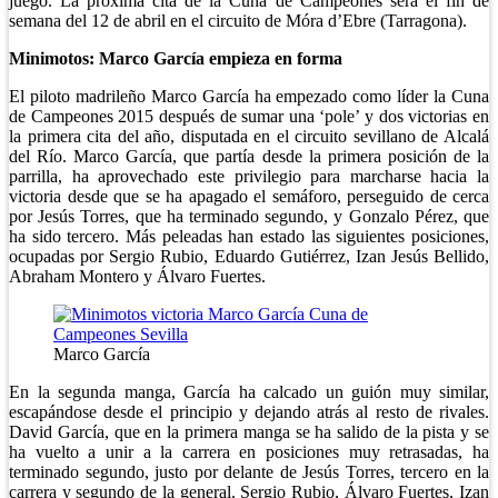
juego. La próxima cita de la Cuna de Campeones será el fin de
semana del 12 de abril en el circuito de Móra d’Ebre (Tarragona).
Minimotos: Marco García empie
za en forma
El piloto madrileño Marco García ha empezado como líder la Cuna
de Campeones 2015 después de sumar una ‘pole’ y dos victorias en
la primera cita del año, disputada en el circuito sevillano de Alcalá
del Río. Marco García, que partía desde la primera posición de la
parrilla, ha aprovechado este privilegio para marcharse hacia la
victoria desde que se ha apagado el semáforo, perseguido de cerca
por Jesús Torres, que ha terminado segundo, y Gonzalo Pérez, que
ha sido tercero. Más peleadas han estado las siguientes posiciones,
ocupadas por Sergio Rubio, Eduardo Gutiérrez, Izan Jesús Bellido,
Abraham Montero y Álvaro Fuertes.
Marco García
En la segunda manga, García ha calcado un guión muy similar,
escapándose desde el principio y dejando atrás al resto de rivales.
David García, que en la primera manga se ha salido de la pista y se
ha vuelto a unir a la carrera en posiciones muy retrasadas, ha
terminado segundo, justo por delante de Jesús Torres, tercero en la
carrera y segundo de la general. Sergio Rubio, Álvaro Fuertes, Izan