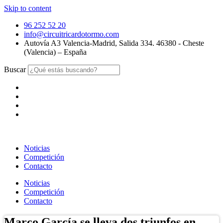
Skip to content
96 252 52 20
info@circuitricardotormo.com
Autovía A3 Valencia-Madrid, Salida 334. 46380 - Cheste
(Valencia) – España
Buscar
Noticias
Competición
Contacto
Noticias
Competición
Contacto
Marco García se lleva dos triunfos en