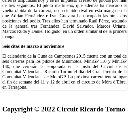
carreras disputadas hoy y se ha impuesto al resto de pilotos por más
de tres segundos. El piloto madrileño, que además ha marcado la
vuelta rápida de la carrera, no ha tenido rival en esta manga en la
que Adrián Fernández e Izan Guevara han ocupado las otras dos
posiciones del podio. Tras ellos han terminado Raúl Pérez, segundo
de la general tras Fernández, David Salvador, Marcos Uriarte,
Marcos Ruda y Daniel Holgado, en un orden similar al de la primera
manga.
Seis citas de marzo a noviembre
El calendario de la Cuna de Campeones 2015 cuenta con un total de
seis carreras para los pilotos de Minimotos, MiniGP 110 y MiniGP
140, que cerrarán la temporada en la pista del Circuit de la
Comunitat Valenciana Ricardo Tormo el día del Gran Premio de la
Comunitat Valenciana de MotoGP. La próxima carrera tendrá lugar
el fin de semana del 11 y 12 de abril en el circuito de Móra d’Ebre,
en Tarragona.
Copyright © 2022 Circuit Ricardo Tormo