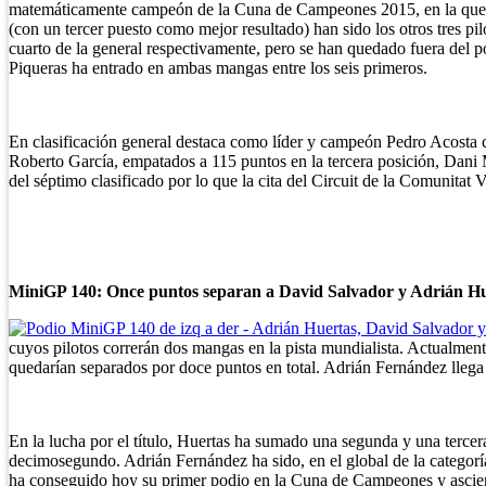
matemáticamente campeón de la Cuna de Campeones 2015, en la que h
(con un tercer puesto como mejor resultado) han sido los otros tres 
cuarto de la general respectivamente, pero se han quedado fuera del p
Piqueras ha entrado en ambas mangas entre los seis primeros.
En clasificación general destaca como líder y campeón Pedro Acosta 
Roberto García, empatados a 115 puntos en la tercera posición, Dan
del séptimo clasificado por lo que la cita del Circuit de la Comunitat
MiniGP 140: Once puntos separan a David Salvador y Adrián H
cuyos pilotos correrán dos mangas en la pista mundialista. Actualment
quedarían separados por doce puntos en total. Adrián Fernández llega
En la lucha por el título, Huertas ha sumado una segunda y una tercera
decimosegundo. Adrián Fernández ha sido, en el global de la categoría,
ha conseguido hoy su primer podio en la Cuna de Campeones y asciend