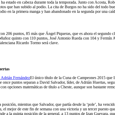
a estado en cabeza durante toda la temporada. Junto con Acosta, Rob
pilotos que han subido al podio. La cita de Burgos no ha sido del tod
odio en la primera manga y han abandonado en la segunda por una caída 
con 206 puntos, 85 más que Ángel Piqueras, que es ahora el segundo cl
i Muñoz quinto con 110 puntos, José Antonio Rueda con 104 y Fermín A
 Valenciana Ricardo Tormo será clave.
uertas
El único título de la Cuna de Campeones 2015 que ll
e once puntos separan a David Salvador, líder, de Adrián Huertas, segu
 con opciones matemáticas de título a Cheste, aunque son bastante remo
 posición, mientras que Salvador, que partía desde la ‘pole’, ha vencid
 el mejor de este fin de semana con una victoria y un tercer puesto que
e a la quinta posición de la general, a 13 puntos de Izan Guevara, qu