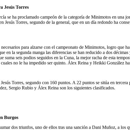
ra Jesús Torres
rcía se ha proclamado campeón de la categoría de Minimotos en una jor
 en Jesús Torres, segundo de la general, que en un día redondo ha conseg
s necesarios para alzarse con el campeonato de Minimotos, logro que h
s que en la segunda manga las diferencias se han reducido a dos décimas 
e suma seis podios seguidos en la Cuna, la mejor racha de esta tempo
 las cuales no le ha impedido ser quinto. Álex Reina y Heikki González
esús Torres, segundo con 160 puntos. A 22 puntos se sitúa en tercera 
dez, Sergio Rubio y Álex Reina son los siguientes clasificados.
en Burgos
umar dos triunfos, uno de ellos tras una sanción a Dani Muñoz, a los q