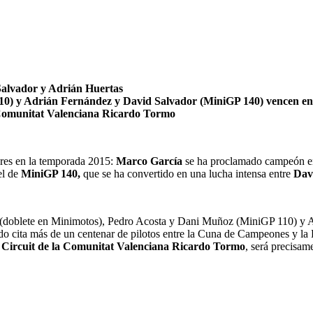
 Salvador y Adrián Huertas
10) y Adrián Fernández y David Salvador (MiniGP 140) vencen e
a Comunitat Valenciana Ricardo Tormo
ores en la temporada 2015:
Marco García
se ha proclamado campeón 
el de
MiniGP 140,
que se ha convertido en una lucha intensa entre
Dav
 (doblete en Minimotos), Pedro Acosta y Dani Muñoz (MiniGP 110) y 
ado cita más de un centenar de pilotos entre la Cuna de Campeones y la
l
Circuit de la Comunitat Valenciana Ricardo Tormo
, será precisam