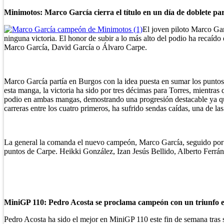
Minimotos: Marco García cierra el título en un día de doblete pa
El joven piloto Marco Ga
ninguna victoria. El honor de subir a lo más alto del podio ha recaído
Marco García, David García o Álvaro Carpe.
Marco García partía en Burgos con la idea puesta en sumar los punto
esta manga, la victoria ha sido por tres décimas para Torres, mientra
podio en ambas mangas, demostrando una progresión destacable ya qu
carreras entre los cuatro primeros, ha sufrido sendas caídas, una de
La general la comanda el nuevo campeón, Marco García, seguido por J
puntos de Carpe. Heikki González, Izan Jesús Bellido, Alberto Ferrán
MiniGP 110: Pedro Acosta se proclama campeón con un triunfo 
Pedro Acosta ha sido el mejor en MiniGP 110 este fin de semana tras s