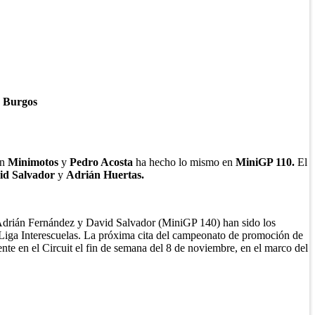
n Burgos
en
Minimotos
y
Pedro Acosta
ha hecho lo mismo en
MiniGP 110.
El
id Salvador
y
Adrián Huertas.
Adrián Fernández y David Salvador (MiniGP 140) han sido los
 Liga Interescuelas. La próxima cita del campeonato de promoción de
ente en el Circuit el fin de semana del 8 de noviembre, en el marco del