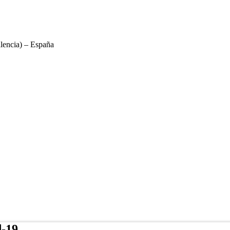
lencia) – España
d-19