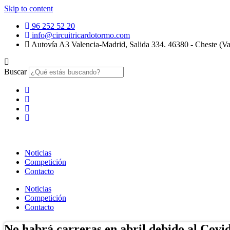
Skip to content
96 252 52 20
info@circuitricardotormo.com
Autovía A3 Valencia-Madrid, Salida 334. 46380 - Cheste (Va
Buscar
Noticias
Competición
Contacto
Noticias
Competición
Contacto
No habrá carreras en abril debido al Covi